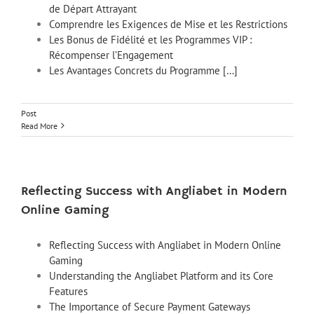
de Départ Attrayant
Comprendre les Exigences de Mise et les Restrictions
Les Bonus de Fidélité et les Programmes VIP :
Récompenser l’Engagement
Les Avantages Concrets du Programme […]
Post
Read More
Reflecting Success with Angliabet in Modern
Online Gaming
Reflecting Success with Angliabet in Modern Online
Gaming
Understanding the Angliabet Platform and its Core
Features
The Importance of Secure Payment Gateways