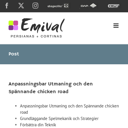
Skip
Facebook
X
Instagram
Dapelle
Grupo
Caf
to
Dap
content
Post
Anpassningsbar Utmaning och den
Spännande chicken road
Anpassningsbar Utmaning och den Spännande chicken
road
Grundläggande Spelmekanik och Strategier
Förbättra din Teknik