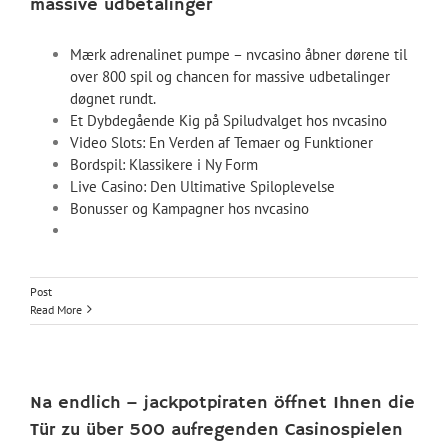
massive udbetalinger
Mærk adrenalinet pumpe – nvcasino åbner dørene til
over 800 spil og chancen for massive udbetalinger
døgnet rundt.
Et Dybdegående Kig på Spiludvalget hos nvcasino
Video Slots: En Verden af Temaer og Funktioner
Bordspil: Klassikere i Ny Form
Live Casino: Den Ultimative Spiloplevelse
Bonusser og Kampagner hos nvcasino
Post
Read More
Na endlich – jackpotpiraten öffnet Ihnen die
Tür zu über 500 aufregenden Casinospielen