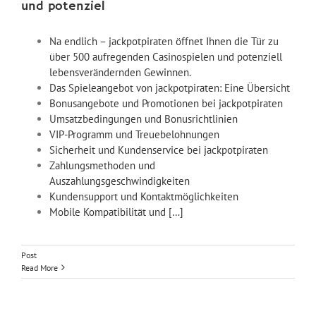
und potenziel
Na endlich – jackpotpiraten öffnet Ihnen die Tür zu
über 500 aufregenden Casinospielen und potenziell
lebensverändernden Gewinnen.
Das Spieleangebot von jackpotpiraten: Eine Übersicht
Bonusangebote und Promotionen bei jackpotpiraten
Umsatzbedingungen und Bonusrichtlinien
VIP-Programm und Treuebelohnungen
Sicherheit und Kundenservice bei jackpotpiraten
Zahlungsmethoden und
Auszahlungsgeschwindigkeiten
Kundensupport und Kontaktmöglichkeiten
Mobile Kompatibilität und […]
Post
Read More