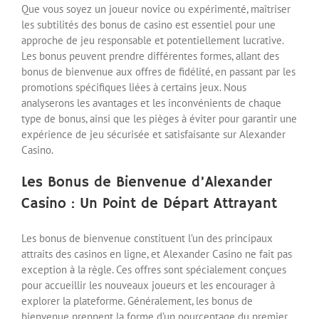
Que vous soyez un joueur novice ou expérimenté, maîtriser
les subtilités des bonus de casino est essentiel pour une
approche de jeu responsable et potentiellement lucrative.
Les bonus peuvent prendre différentes formes, allant des
bonus de bienvenue aux offres de fidélité, en passant par les
promotions spécifiques liées à certains jeux. Nous
analyserons les avantages et les inconvénients de chaque
type de bonus, ainsi que les pièges à éviter pour garantir une
expérience de jeu sécurisée et satisfaisante sur Alexander
Casino.
Les Bonus de Bienvenue d’Alexander
Casino : Un Point de Départ Attrayant
Les bonus de bienvenue constituent l’un des principaux
attraits des casinos en ligne, et Alexander Casino ne fait pas
exception à la règle. Ces offres sont spécialement conçues
pour accueillir les nouveaux joueurs et les encourager à
explorer la plateforme. Généralement, les bonus de
bienvenue prennent la forme d’un pourcentage du premier