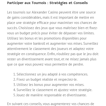
Participer aux Tournois : Stratégies et Conseils
Les tournois sur Alexander Casino peuvent être une source
de gains considérables, mais il est important de mettre en
place une stratégie efficace pour maximiser vos chances de
succès. Choisissez des jeux que vous maîtrisez bien et fixez-
vous un budget précis pour éviter de dépasser vos limites.
Utilisez les bonus et les promotions disponibles pour
augmenter votre bankroll et augmenter vos mises. Surveillez
attentivement le classement des joueurs et adaptez votre
stratégie en conséquence. Enfin, n’oubliez pas que le jeu doit
rester un divertissement avant tout, et ne misez jamais plus
que ce que vous pouvez vous permettre de perdre.
Sélectionnez un jeu adapté à vos compétences.
Fixez un budget réaliste et respectez-le.
Utilisez les bonus pour augmenter vos mises.
Surveillez le classement et ajustez votre stratégie.
Jouez de manière responsable et divertissante.
En suivant ces conseils, vous augmenterez vos chances de