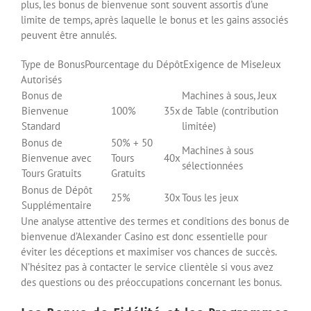
plus, les bonus de bienvenue sont souvent assortis d’une
limite de temps, après laquelle le bonus et les gains associés
peuvent être annulés.
Type de BonusPourcentage du DépôtExigence de MiseJeux
Autorisés
Bonus de
Machines à sous, Jeux
Bienvenue
100%
35x
de Table (contribution
Standard
limitée)
Bonus de
50% + 50
Machines à sous
Bienvenue avec
Tours
40x
sélectionnées
Tours Gratuits
Gratuits
Bonus de Dépôt
25%
30x
Tous les jeux
Supplémentaire
Une analyse attentive des termes et conditions des bonus de
bienvenue d’Alexander Casino est donc essentielle pour
éviter les déceptions et maximiser vos chances de succès.
N’hésitez pas à contacter le service clientèle si vous avez
des questions ou des préoccupations concernant les bonus.