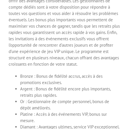
offrir des avantages considérables. Les gestionnaires de
compte dédiés sont à votre disposition pour répondre à
toutes vos questions et vous aider à résoudre les problèmes
éventuels. Les bonus plus importants vous permettent de
maximiser vos chances de gagner, tandis que les retraits plus
rapides vous garantissent un accès rapide à vos gains. Enfin,
les invitations à des événements exclusifs vous offrent
l’opportunité de rencontrer d’autres joueurs et de profiter
d’une expérience de jeu VIP unique. Le programme est
structuré en plusieurs niveaux, chacun offrant des avantages
croissants en fonction de votre statut.
Bronze : Bonus de fidélité accrus, accès à des
promotions exclusives.
Argent : Bonus de fidélité encore plus importants,
retraits plus rapides.
Or : Gestionnaire de compte personnel, bonus de
dépôt améliorés.
Platine : Accès à des événements VIP, bonus sur
mesure.
Diamant : Avantages ultimes, service VIP exceptionnel.