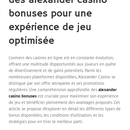
des alexander casino
bonuses pour une
expérience de jeu
optimisée
L’univers des casinos en ligne est en constante évolution,
offrant une multitude d’opportunités aux joueurs en quête
de divertissement et de gains potentiels. Parmi les
nombreuses plateformes disponibles, Alexander Casino se
distingue par son offre attrayante et ses promotions
régulières. Une compréhension approfondie des
alexander
casino bonuses
est cruciale pour maximiser son expérience
de jeu et bénéficier pleinement des avantages proposés. Cet
article se propose d’explorer en détail les différents types de
bonus disponibles, les conditions d’utilisation, et les
stratégies pour en tirer le meilleur parti.