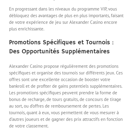
En progressant dans les niveaux du programme VIP, vous
débloquez des avantages de plus en plus importants, faisant
de votre expérience de jeu sur Alexander Casino encore
plus enrichissante.
Promotions Spécifiques et Tournois :
Des Opportunités Supplémentaires
Alexander Casino propose régulièrement des promotions
spécifiques et organise des tournois sur différents jeux. Ces
offres sont une excellente occasion de booster votre
bankroll et de profiter de gains potentiels supplémentaires.
Les promotions spécifiques peuvent prendre la forme de
bonus de recharge, de tours gratuits, de concours de tirage
au sort, ou d’offres de remboursement de pertes. Les
tournois, quant à eux, vous permettent de vous mesurer à
d’autres joueurs et de gagner des prix attractifs en fonction
de votre classement.