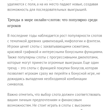
удаляются с поля, а на их место падают новые, создавая
возможность для последовательных выигрышей.
Тренды в мире онлайн-слотов: что популярно среди
игроков
В последние годы наблюдается рост популярности слотов
с тематикой древних цивилизаций, мифологии и фэнтези.
Игроки ценят слоты с захватывающими сюжетами,
красивой графикой и интересными бонусными функциями.
Также популярны слоты с прогрессивными джекпотами,
которые могут принести огромные выигрыши. Еще один
тренд – это слоты с функцией покупки бонусов, которая
позволяет игрокам сразу же перейти к бонусной игре, не
дожидаясь выпадения необходимой комбинации
символов.
Важно отметить, что выбор слота должен соответствовать
вашим личным предпочтениям и финансовым
возможностям. Не стоит играть в слоты с высокими