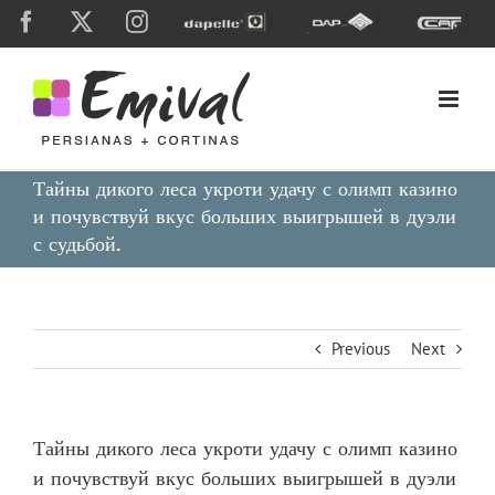
Skip
Facebook
X
Instagram
Dapelle
Grupo
Caf
to
Dap
content
Тайны дикого леса укроти удачу с олимп казино
и почувствуй вкус больших выигрышей в дуэли
с судьбой.
Previous
Next
Тайны дикого леса укроти удачу с олимп казино
и почувствуй вкус больших выигрышей в дуэли