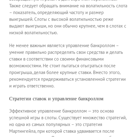
Также следует обращать внимание на волатильность слота
– показатель, определяющий частоту и размер
выигрышей. Слоты с высокой волатильностью реже
выдают выигрыши, но они обычно крупнее, чем в слотах с
низкой волатильностью.
Не менее важным является управление банкроллом –
умение правильно распределять свои средства и делать
ставки в соответствии со своими финансовыми
возможностями. Не стоит пытаться отыграться после
проигрыша, делая более крупные ставки. Вместо этого,
рекомендуется придерживаться установленной стратегии
и играть ответственно.
Стратегии ставок и управление банкроллом
Эффективное управление банкроллом — это основа
успешной игры в слоты. Существует множество стратегий,
но одна из самых популярных – это стратегия
Мартингейла, при которой ставка удваивается после