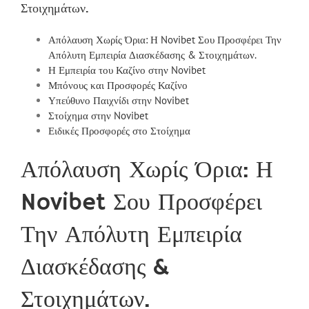
Στοιχημάτων.
Απόλαυση Χωρίς Όρια: Η Novibet Σου Προσφέρει Την
Απόλυτη Εμπειρία Διασκέδασης & Στοιχημάτων.
Η Εμπειρία του Καζίνο στην Novibet
Μπόνους και Προσφορές Καζίνο
Υπεύθυνο Παιχνίδι στην Novibet
Στοίχημα στην Novibet
Ειδικές Προσφορές στο Στοίχημα
Απόλαυση Χωρίς Όρια: Η
Novibet Σου Προσφέρει
Την Απόλυτη Εμπειρία
Διασκέδασης &
Στοιχημάτων.