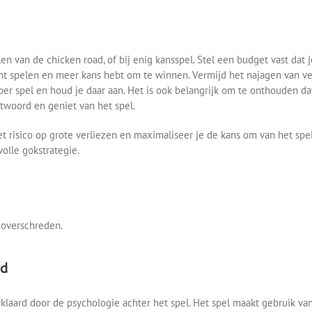
en van de chicken road, of bij enig kansspel. Stel een budget vast dat je
unt spelen en meer kans hebt om te winnen. Vermijd het najagen van ver
per spel en houd je daar aan. Het is ook belangrijk om te onthouden dat 
antwoord en geniet van het spel.
et risico op grote verliezen en maximaliseer je de kans om van het spel
olle gokstrategie.
 overschreden.
ad
laard door de psychologie achter het spel. Het spel maakt gebruik van h