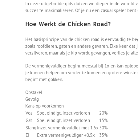
In deze uitgebreide gids duiken we dieper in de wereld v
succes te maximaliseren. Of je nu een casual speler bent 
Hoe Werkt de Chicken Road?
Het basisprincipe van de chicken road is eenvoudig te beg
zoals roofdieren, gaten en andere gevaren. Elke keer dat
verzilveren, maar als je kip wordt gevangen, verlies je alle
De vermenigvuldiger begint meestal bij 1x en kan oplopen
je kunnen helpen om verder te komen en grotere winsten t
begint met gokken.
Obstakel
Gevolg
Kans op voorkomen
Vos
Spel eindigt, inzet verloren
20%
Gat
Spel eindigt, inzet verloren
15%
Slang
Inzet vermenigvuldigt met 1.5x
30%
Ei
Extra vermenigvuldiger +0.5x
35%