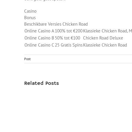
Casino
Bonus
Beschikbare Versies Chicken Road
Online Casino A
100% tot €200
Klassieke Chicken Road, 
Online Casino B
50% tot €100
Chicken Road Deluxe
Online Casino C
25 Gratis Spins
Klassieke Chicken Road
Post
Related Posts
Div
Exp
Nimble
co
Freelancers
Est
and
en
the
ch