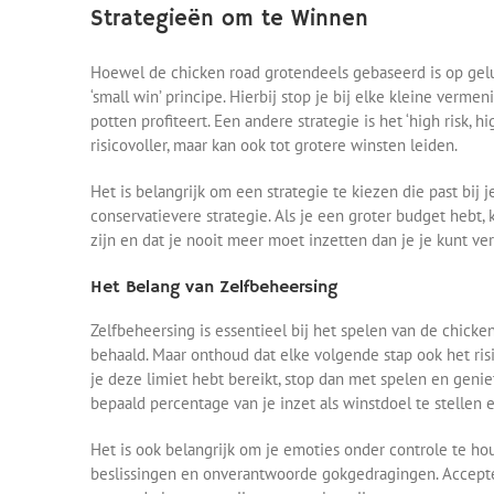
Strategieën om te Winnen
Hoewel de chicken road grotendeels gebaseerd is op geluk,
‘small win’ principe. Hierbij stop je bij elke kleine vermen
potten profiteert. Een andere strategie is het ‘high risk,
risicovoller, maar kan ook tot grotere winsten leiden.
Het is belangrijk om een strategie te kiezen die past bij 
conservatievere strategie. Als je een groter budget hebt
zijn en dat je nooit meer moet inzetten dan je je kunt ve
Het Belang van Zelfbeheersing
Zelfbeheersing is essentieel bij het spelen van de chicke
behaald. Maar onthoud dat elke volgende stap ook het risi
je deze limiet hebt bereikt, stop dan met spelen en geni
bepaald percentage van je inzet als winstdoel te stellen e
Het is ook belangrijk om je emoties onder controle te hou
beslissingen en onverantwoorde gokgedragingen. Acceptee