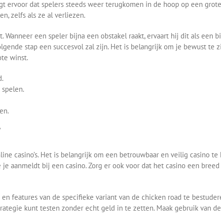
orgt ervoor dat spelers steeds weer terugkomen in de hoop op een grot
 zelfs als ze al verliezen.
t. Wanneer een speler bijna een obstakel raakt, ervaart hij dit als een b
olgende stap een succesvol zal zijn. Het is belangrijk om je bewust te 
te winst.
d.
 spelen.
en.
?
line casino’s. Het is belangrijk om een betrouwbaar en veilig casino t
e je aanmeldt bij een casino. Zorg er ook voor dat het casino een bre
s en features van de specifieke variant van de chicken road te bestud
strategie kunt testen zonder echt geld in te zetten. Maak gebruik van 