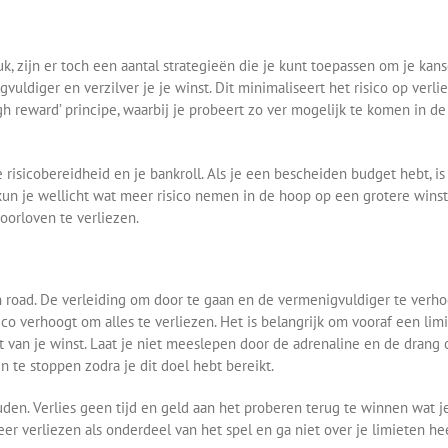
 zijn er toch een aantal strategieën die je kunt toepassen om je kanse
igvuldiger en verzilver je je winst. Dit minimaliseert het risico op verl
 high reward’ principe, waarbij je probeert zo ver mogelijk te komen in 
je risicobereidheid en je bankroll. Als je een bescheiden budget hebt, 
, kun je wellicht wat meer risico nemen in de hoop op een grotere win
roorloven te verliezen.
n road. De verleiding om door te gaan en de vermenigvuldiger te verhog
co verhoogt om alles te verliezen. Het is belangrijk om vooraf een limi
et van je winst. Laat je niet meeslepen door de adrenaline en de dran
n te stoppen zodra je dit doel hebt bereikt.
den. Verlies geen tijd en geld aan het proberen terug te winnen wat je 
r verliezen als onderdeel van het spel en ga niet over je limieten he