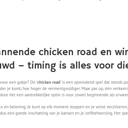
annende chicken road en win
 – timing is alles voor die
 voor een gokje? De ‘
chicken road
‘ is een opwindend spel dat steeds pop
der je komt, hoe hoger de vermenigvuldiger. Maar pas op, één verkeerd
door het een aantrekkelijke optie is voor zowel beginnende als ervaren
sico en beloning. Je kunt op elk moment stoppen en je winst verzilvere
 dus een goede inschatting van je kansen en je zelfbeheersing. Het spe