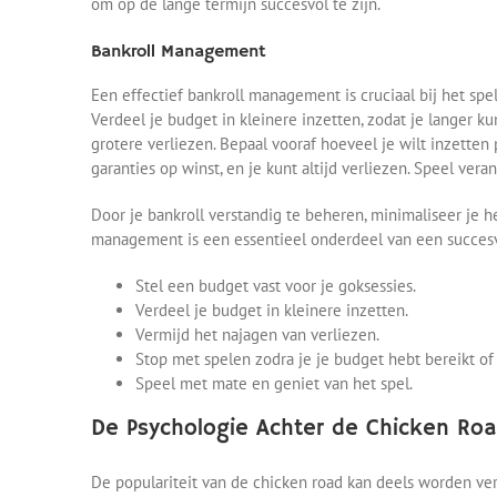
om op de lange termijn succesvol te zijn.
Bankroll Management
Een effectief bankroll management is cruciaal bij het spel
Verdeel je budget in kleinere inzetten, zodat je langer k
grotere verliezen. Bepaal vooraf hoeveel je wilt inzetten 
garanties op winst, en je kunt altijd verliezen. Speel ver
Door je bankroll verstandig te beheren, minimaliseer je h
management is een essentieel onderdeel van een succesv
Stel een budget vast voor je goksessies.
Verdeel je budget in kleinere inzetten.
Vermijd het najagen van verliezen.
Stop met spelen zodra je je budget hebt bereikt of
Speel met mate en geniet van het spel.
De Psychologie Achter de Chicken Ro
De populariteit van de chicken road kan deels worden verk