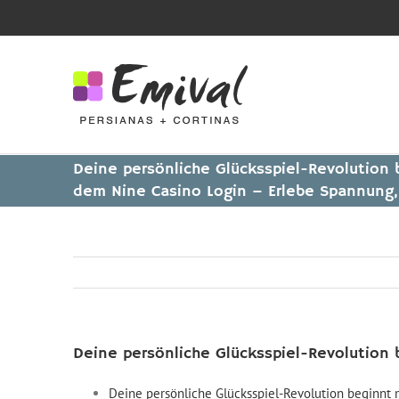
Skip
to
content
Deine persönliche Glücksspiel-Revolution 
dem Nine Casino Login – Erlebe Spannung,
Deine persönliche Glücksspiel-Revolution 
Deine persönliche Glücksspiel-Revolution beginnt