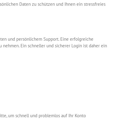
sönlichen Daten zu schützen und Ihnen ein stressfreies
boten und persönlichem Support. Eine erfolgreiche
nehmen. Ein schneller und sicherer Login ist daher ein
ritte, um schnell und problemlos auf Ihr Konto