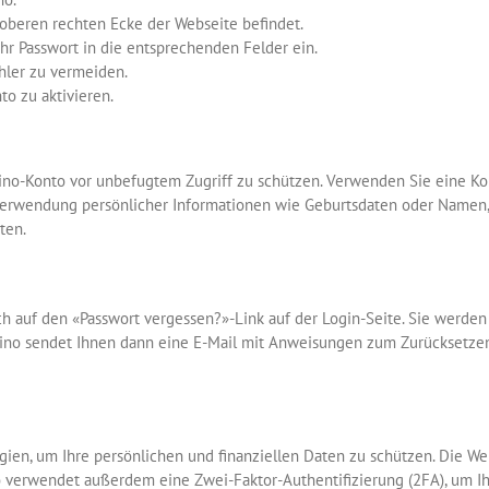
r oberen rechten Ecke der Webseite befindet.
hr Passwort in die entsprechenden Felder ein.
hler zu vermeiden.
to zu aktivieren.
asino-Konto vor unbefugtem Zugriff zu schützen. Verwenden Sie eine K
Verwendung persönlicher Informationen wie Geburtsdaten oder Namen, d
ten.
?
ch auf den «Passwort vergessen?»-Link auf der Login-Seite. Sie werden
sino sendet Ihnen dann eine E-Mail mit Anweisungen zum Zurücksetzen 
ien, um Ihre persönlichen und finanziellen Daten zu schützen. Die Webs
 verwendet außerdem eine Zwei-Faktor-Authentifizierung (2FA), um Ihr