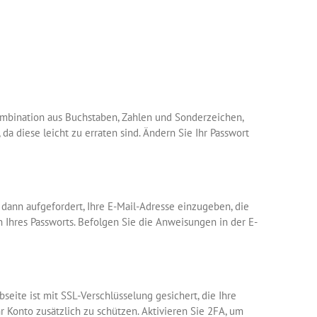
ombination aus Buchstaben, Zahlen und Sonderzeichen,
a diese leicht zu erraten sind. Ändern Sie Ihr Passwort
 dann aufgefordert, Ihre E-Mail-Adresse einzugeben, die
Ihres Passworts. Befolgen Sie die Anweisungen in der E-
eite ist mit SSL-Verschlüsselung gesichert, die Ihre
 Konto zusätzlich zu schützen. Aktivieren Sie 2FA, um