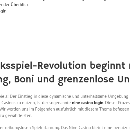
ender Überblick
ogin
cksspiel-Revolution beginnt
ng, Boni und grenzenlose Un
iels! Der Einstieg in diese dynamische und unterhaltsame Umgebung k
e-Casinos zu nutzen, ist der sogenannte
nine casino login
. Dieser Proze
. Wir werden uns im Folgenden ausführlich mit diesem Thema befassen
zu gewährleisten.
iner reibungslosen Spielerfahrung. Das Nine Casino bietet eine benutze