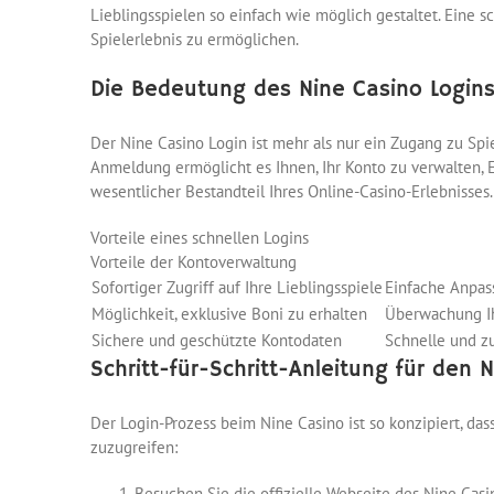
Lieblingsspielen so einfach wie möglich gestaltet. Eine 
Spielerlebnis zu ermöglichen.
Die Bedeutung des Nine Casino Logins
Der Nine Casino Login ist mehr als nur ein Zugang zu Spie
Anmeldung ermöglicht es Ihnen, Ihr Konto zu verwalten, 
wesentlicher Bestandteil Ihres Online-Casino-Erlebnisses.
Vorteile eines schnellen Logins
Vorteile der Kontoverwaltung
Sofortiger Zugriff auf Ihre Lieblingsspiele
Einfache Anpas
Möglichkeit, exklusive Boni zu erhalten
Überwachung Ih
Sichere und geschützte Kontodaten
Schnelle und z
Schritt-für-Schritt-Anleitung für den 
Der Login-Prozess beim Nine Casino ist so konzipiert, dass
zuzugreifen:
Besuchen Sie die offizielle Webseite des Nine Casi