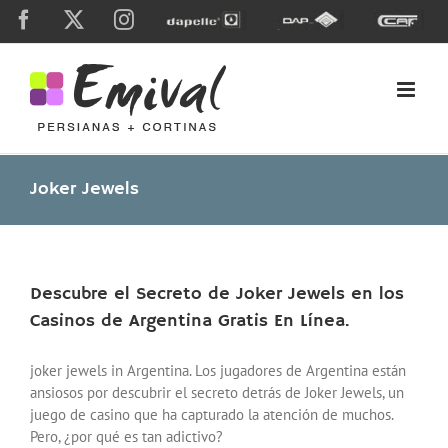
Skip
Facebook
X
Instagram
Dapelle
Grupo
Caf
to
Dap
content
Joker Jewels
Descubre el Secreto de Joker Jewels en los
Casinos de Argentina Gratis En Línea.
joker jewels in Argentina. Los jugadores de Argentina están
ansiosos por descubrir el secreto detrás de Joker Jewels, un
juego de casino que ha capturado la atención de muchos.
Pero, ¿por qué es tan adictivo?