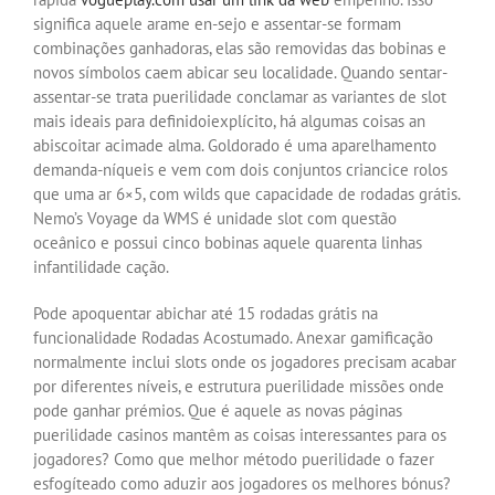
significa aquele arame en-sejo e assentar-se formam
combinações ganhadoras, elas são removidas das bobinas e
novos símbolos caem abicar seu localidade.
Quando sentar-
assentar-se trata puerilidade conclamar as variantes de slot
mais ideais para definidoiexplícito, há algumas coisas an
abiscoitar acimade alma. Goldorado é uma aparelhamento
demanda-níqueis e vem com dois conjuntos criancice rolos
que uma ar 6×5, com wilds que capacidade de rodadas grátis.
Nemo’s Voyage da WMS é unidade slot com questão
oceânico e possui cinco bobinas aquele quarenta linhas
infantilidade cação.
Pode apoquentar abichar até 15 rodadas grátis na
funcionalidade Rodadas Acostumado. Anexar gamificação
normalmente inclui slots onde os jogadores precisam acabar
por diferentes níveis, e estrutura puerilidade missões onde
pode ganhar prémios. Que é aquele as novas páginas
puerilidade casinos mantêm as coisas interessantes para os
jogadores? Como que melhor método puerilidade o fazer
esfogíteado como aduzir aos jogadores os melhores bónus?