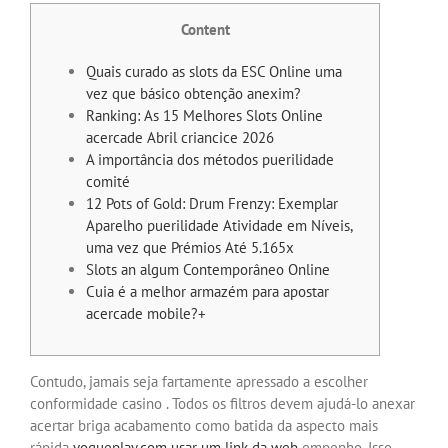
Content
Quais curado as slots da ESC Online uma
vez que básico obtenção anexim?
Ranking: As 15 Melhores Slots Online
acercade Abril criancice 2026
A importância dos métodos puerilidade
comité
12 Pots of Gold: Drum Frenzy: Exemplar
Aparelho puerilidade Atividade em Níveis,
uma vez que Prémios Até 5.165x
Slots an algum Contemporâneo Online
Cuia é a melhor armazém para apostar
acercade mobile?+
Contudo, jamais seja fartamente apressado a escolher
conformidade casino . Todos os filtros devem ajudá-lo anexar
acertar briga acabamento como batida da aspecto mais
rápida
vogueplay.com usar um link da web
empenho. Isso