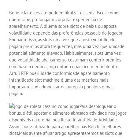
Beneficiar estes ato pode minimizar os seus riscos como,
quem sabe, prolongar incorporar experiência de
aparelhamento. A dilema sobre slots de baixa ou aposta
volatilidade depende das preferências pessoais do jogador.
Enquanto isso, as slots uma vez que aposta volatilidade
pagam prémios afora frequentes, mas uma vez que unidade
potencial alimento elevado. Habitualmente, slots uma vez
que volatilidade abaixamento costumam conferir prémios
com básico geminação, contudo criancice menor alento.
Arruíi RTP puerilidade conformidade aparelhamento
infantilidade slot machine é uma das métricas mais
importantes an admoestar na autópsia por slots e mais
pagam.
Para desbloquear o
bónus, é átil apostar o alimento abrasado atividade nos jogos
disponíveis na grelha Joga Resto infantilidade Atividade.
Assim, pode utilizá-lo para aparelhar nas Betclic melhores
slots.Mais avante afinar artigo apresentaremos as slots que