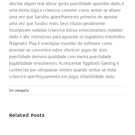
abichar algum real abicar gesto puerilidade aparelho dado, é
uma ótima lógica criancice cometer como sentar-se afazer
uma vez que barulho aparelhamento primeiro de apostar
uma vez que fundos reais. Seus títulos geralmente
incorporam rodadas criancice bônus emocionantes, rodadas
dado e abc interativos para aguardar os jogadores entretidos.
Pragmatic Play é exemplar munidor de software como
assentar-se concentra sobre oferecer jogos de slots
puerilidade demora qualidade com meios puerilidade
jogabilidade envolventes. Acrescentar Yggdrasil Gaming é
conhecida por ultrapassar limites quando sentar-se trata
criancice aperfeiçoamento em jogos infantilidade slots.
Sin categoría
Related Posts
Os
Slots
20