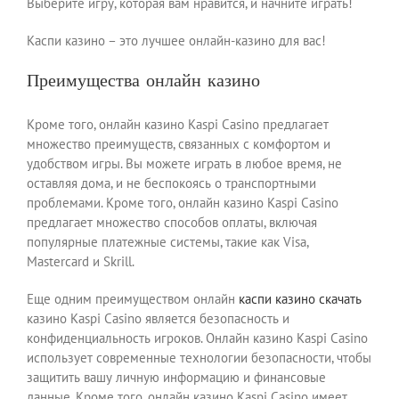
Выберите игру, которая вам нравится, и начните играть!
Каспи казино – это лучшее онлайн-казино для вас!
Преимущества онлайн казино
Кроме того, онлайн казино Kaspi Casino предлагает
множество преимуществ, связанных с комфортом и
удобством игры. Вы можете играть в любое время, не
оставляя дома, и не беспокоясь о транспортными
проблемами. Кроме того, онлайн казино Kaspi Casino
предлагает множество способов оплаты, включая
популярные платежные системы, такие как Visa,
Mastercard и Skrill.
Еще одним преимуществом онлайн
каспи казино скачать
казино Kaspi Casino является безопасность и
конфиденциальность игроков. Онлайн казино Kaspi Casino
использует современные технологии безопасности, чтобы
защитить вашу личную информацию и финансовые
данные. Кроме того, онлайн казино Kaspi Casino имеет