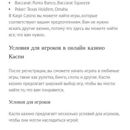
Baccarat: Punto Banco, Baccarat Squeeze
Poker: Texas Hold’em, Omaha
В Kaspi Casino вы можете найти игры, которые
соответствуют вашим предпочтениям. Вам не нужно
искать другие казино, потому что здесь вы можете найти
все, что вам нужно.
Условия для игроков в онлайн казино
Каспи
После регистрации, вы сможете начать играть в любимые
игры, такие как рулетка, бинго, слоты и другие. Каспи
казино предлагает широкий выбор игр, чтобы вы могли
найти то, что вам понравится.
Условия для игроков
Каспи казино предлагает несколько условий для игроков,
чтобы они могли насладиться игрой: