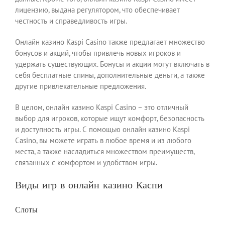
лицензию, выдана регулятором, что обеспечивает
честность и справедливость игры.
Онлайн казино Kaspi Casino также предлагает множество
бонусов и акций, чтобы привлечь новых игроков и
удержать существующих. Бонусы и акции могут включать в
себя бесплатные спины, дополнительные деньги, а также
другие привлекательные предложения.
В целом, онлайн казино Kaspi Casino – это отличный
выбор для игроков, которые ищут комфорт, безопасность
и доступность игры. С помощью онлайн казино Kaspi
Casino, вы можете играть в любое время и из любого
места, а также насладиться множеством преимуществ,
связанных с комфортом и удобством игры.
Виды игр в онлайн казино Каспи
Слоты