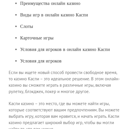
Преимущества онлайн казино
Виды игр в онлайн казино Каспи
Слоты
Карточные игры
Условия для игроков в онлайн казино Каспи
Условия для игроков
Если вы ищете новый способ провести свободное время,
то казино Каспи – это идеальное решение. В этом онлайн-
казино вы сможете играть в различные игры, включая
рулетку, блэкджек, покер и многое другое.
Каспи казино – это место, где вы можете найти игры,
которые соответствуют вашим предпочтениям. Вы можете
выбрать игру, которая вам нравится, и начать играть. Каспи
казино предлагает широкий выбор игр, чтобы вы могли
найти то, что вам нужно.