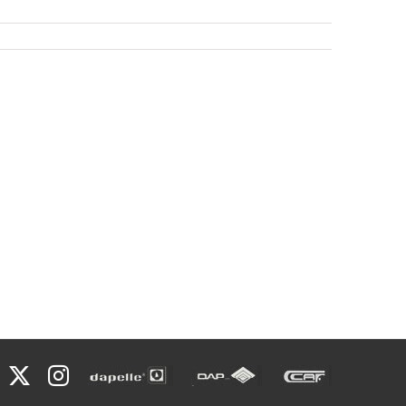
Loki
Local
casino
Bonus
Codes
test
&
lucky
pants
Offers
2026
Facebook
X
Instagram
Dapelle
Grupo
Caf
Dap