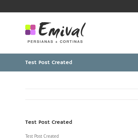
Skip
to
content
Test Post Created
Test Post Created
Test Post Created