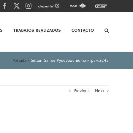
Facebook
X
Instagram
Dapelle
Grupo
Caf
Dap
OS
TRABAJOS REALIZADOS
CONTACTO
Portada
»
Sultan Games Руководство по играм.2245
Previous
Next