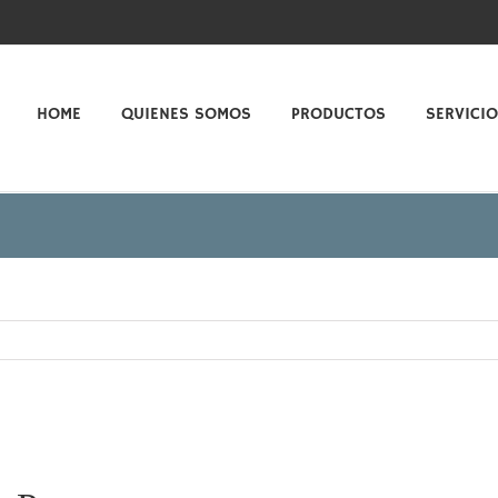
HOME
QUIENES SOMOS
PRODUCTOS
SERVICI