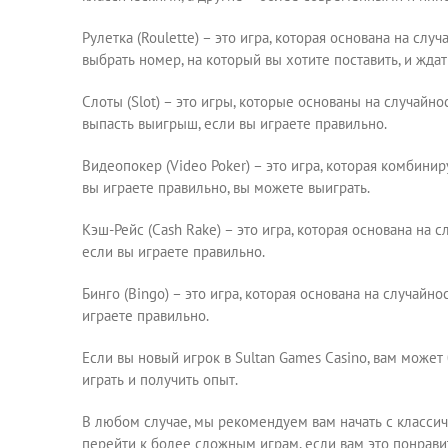
Рулетка (Roulette) – это игра, которая основана на сл
выбрать номер, на который вы хотите поставить, и ждат
Слоты (Slot) – это игры, которые основаны на случайн
выпасть выигрыш, если вы играете правильно.
Видеопокер (Video Poker) – это игра, которая комбини
вы играете правильно, вы можете выиграть.
Кэш-Рейс (Cash Rake) – это игра, которая основана на 
если вы играете правильно.
Бинго (Bingo) – это игра, которая основана на случайн
играете правильно.
Если вы новый игрок в Sultan Games Casino, вам может
играть и получить опыт.
В любом случае, мы рекомендуем вам начать с классичес
перейти к более сложным играм, если вам это понрави