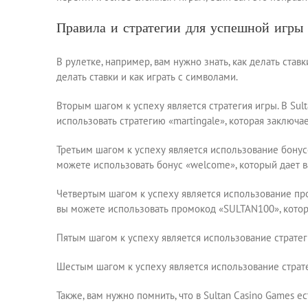
Правила и стратегии для успешной игр
В рулетке, например, вам нужно знать, как делать ставки
делать ставки и как играть с символами.
Вторым шагом к успеху является стратегия игры. В Sul
использовать стратегию «martingale», которая заключае
Третьим шагом к успеху является использование бонусо
можете использовать бонус «welcome», который дает 
Четвертым шагом к успеху является использование про
вы можете использовать промокод «SULTAN100», котор
Пятым шагом к успеху является использование стратеги
Шестым шагом к успеху является использование стратег
Также, вам нужно помнить, что в Sultan Casino Games 