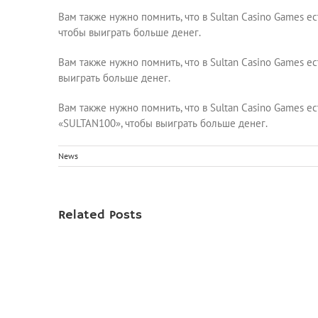
Вам также нужно помнить, что в Sultan Casino Games е
чтобы выиграть больше денег.
Вам также нужно помнить, что в Sultan Casino Games 
выиграть больше денег.
Вам также нужно помнить, что в Sultan Casino Games 
«SULTAN100», чтобы выиграть больше денег.
News
한
국
Related Posts
의
온
라
인
카
Va
지
onl
노
cas
–