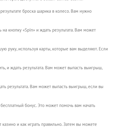
в результате броска шарика в колесо. Вам нужно
 на кнопку «Spin» и ждать результата. Вам может
шую руку, используя карты, которые вам выделяют. Если
ить, и ждать результата. Вам может выпасть выигрыш,
ждать результата. Вам может выпасть выигрыш, если вы
ь бесплатный бонус. Это может помочь вам начать
т казино и как играть правильно. Затем вы можете