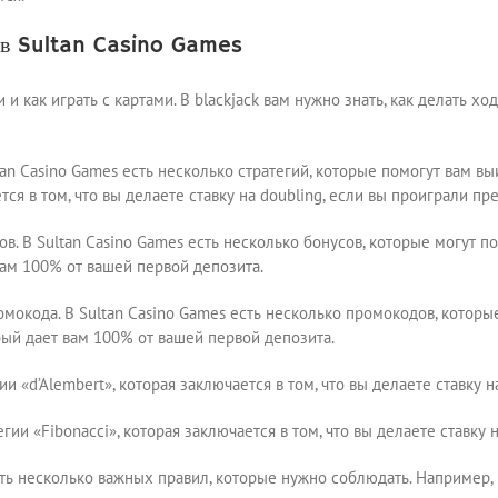
ы в Sultan Casino Games
 и как играть с картами. В blackjack вам нужно знать, как делать ход
tan Casino Games есть несколько стратегий, которые помогут вам в
тся в том, что вы делаете ставку на doubling, если вы проиграли п
в. В Sultan Casino Games есть несколько бонусов, которые могут п
вам 100% от вашей первой депозита.
мокода. В Sultan Casino Games есть несколько промокодов, которы
ый дает вам 100% от вашей первой депозита.
и «d’Alembert», которая заключается в том, что вы делаете ставку 
ии «Fibonacci», которая заключается в том, что вы делаете ставку 
есть несколько важных правил, которые нужно соблюдать. Например, 