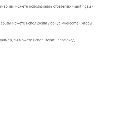
имер, вы можете использовать стратегию «martingale»,
мер, вы можете использовать бонус «welcome», чтобы
апример, вы можете использовать промокод
Julius
Casino
plateforme
de
New
casino
Online
en