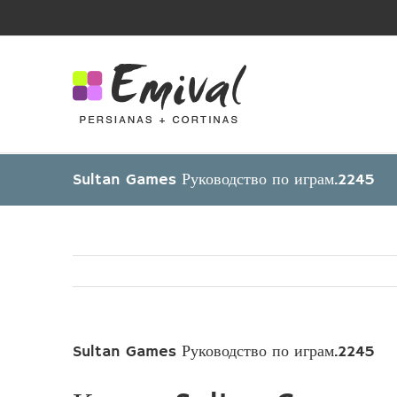
Skip
to
content
Sultan Games Руководство по играм.2245
Sultan Games Руководство по играм.2245