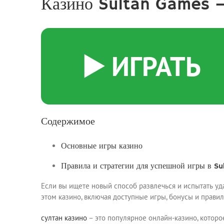
Казино Sultan Games –
▶️ ИГРАТЬ
Содержимое
Основные игры казино
Правила и стратегии для успешной игры в S
Если вы ищете новый способ развлечься и испытать уда
этом казино, включая доступные игры, бонусы и правил
султан казино
– это популярное онлайн-казино, которо