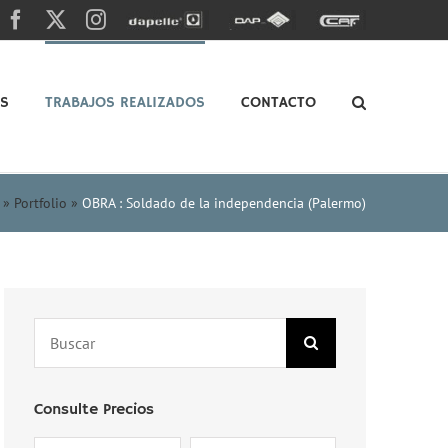
Facebook
X
Instagram
Dapelle
Grupo
Caf
Dap
OS
TRABAJOS REALIZADOS
CONTACTO
»
Portfolio
»
OBRA : Soldado de la independencia (Palermo)
Search
for:
Consulte Precios