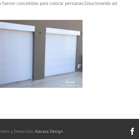
o fueron concebidas para colocar persianas.Solucionando así
seño y Desarrollo
Alacasa Design