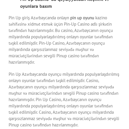
oyunlara baxım
Pin Up giriş Azərbaycanda onlayn
pin up oyunu
kazino
səhifəsinə xidmət etmək üçün Pin-Up Casino adlı şirkətin
tərəfindən hazırlanmışdır. Bu casino, Azərbaycanın oyunçu
milyardında populyarlaşdırılmış onlayn oyunlar tərəfindən
təşkil edilmişdir. Pin-Up Casino, Azərbaycanın oyunçu
milyardında qarşısızlanmaz seviyədə məşhur və
müraciətçilərindən sevgili Pinup casino tərəfindən
hazırlanmışdır.
Pin Up Azərbaycanda oyunçu milyardında populyarlaşdırılmış
onlayn oyunlar tərəfindən təşkil edilmişdir. Casino,
Azərbaycanın oyunçu milyardında qarşısızlanmaz seviyədə
məşhur və müraciətçilərindən sevgili Pinup casino tərəfindən
hazırlanmışdır. Pin Up Casino, Azərbaycanın oyunçu
milyardında populyarlaşdırılmış onlayn oyunlar tərəfindən
təşkil edilmişdir. Casino, Azərbaycanın oyunçu milyardında
qarşısızlanmaz seviyədə məşhur və müraciətçilərindən sevgili
Pinup casino tərəfindən hazırlanmışdır.