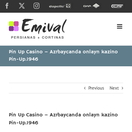
Skip
Facebook
X
Instagram
Dapelle
Grupo
Caf
to
Dap
content
Pin Up Casino – Azrbaycanda onlayn kazino
Pin-Up.1946
Previous
Next
Pin Up Casino – Azrbaycanda onlayn kazino
Pin-Up.1946