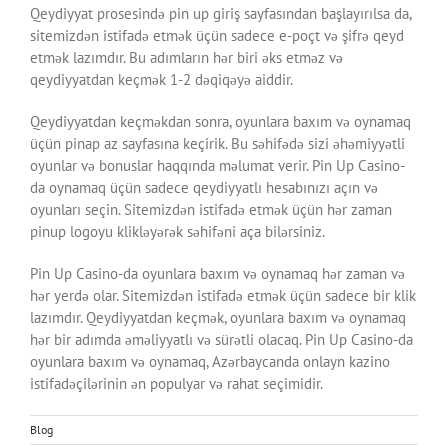
Qeydiyyat prosesində pin up giriş sayfasından başlayırılsa da,
sitemizdən istifadə etmək üçün sadece e-poçt və şifrə qeyd
etmək lazımdır. Bu adımların hər biri əks etməz və
qeydiyyatdan keçmək 1-2 dəqiqəyə aiddir.
Qeydiyyatdan keçməkdan sonra, oyunlara baxım və oynamaq
üçün pinap az sayfasına keçirik. Bu səhifədə sizi əhəmiyyətli
oyunlar və bonuslar haqqında məlumat verir. Pin Up Casino-
da oynamaq üçün sadece qeydiyyatlı hesabınızı açın və
oyunları seçin. Sitemizdən istifadə etmək üçün hər zaman
pinup logoyu klikləyərək səhifəni aça bilərsiniz.
Pin Up Casino-da oyunlara baxım və oynamaq hər zaman və
hər yerdə olar. Sitemizdən istifadə etmək üçün sadece bir klik
lazımdır. Qeydiyyatdan keçmək, oyunlara baxım və oynamaq
hər bir adımda əməliyyatlı və sürətli olacaq. Pin Up Casino-da
oyunlara baxım və oynamaq, Azərbaycanda onlayn kazino
istifadəçilərinin ən populyar və rahat seçimidir.
Blog