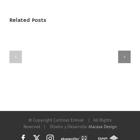
Related Posts
Fraga
Ranking
onlayn
dos
kazinoda
Melhores
giri
Sites
v
de
hesabn
Cassino
idar
Guia
edilmsi.6544
Atualizado.1845
© Copyright Cortinas Emival
| All Rights
Reserved | Diseño y Desarrollo
Alacasa Design
Facebook
X
Instagram
Dapelle
Grupo