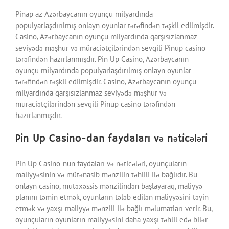
Pinap az Azərbaycanın oyunçu milyardında
populyarlaşdırılmış onlayn oyunlar tərəfindən təşkil edilmişdir.
Casino, Azərbaycanın oyunçu milyardında qarşısızlanmaz
seviyədə məşhur və müraciətçilərindən sevgili Pinup casino
tərəfindən hazırlanmışdır. Pin Up Casino, Azərbaycanın
oyunçu milyardında populyarlaşdırılmış onlayn oyunlar
tərəfindən təşkil edilmişdir. Casino, Azərbaycanın oyunçu
milyardında qarşısızlanmaz seviyədə məşhur və
müraciətçilərindən sevgili Pinup casino tərəfindən
hazırlanmışdır.
Pin Up Casino-dan faydaları və nəticələri
Pin Up Casino-nun faydaları və nəticələri, oyunçuların
maliyyəsinin və mütənasib mənzilin təhlili ilə bağlıdır. Bu
onlayn casino, mütəxəssis mənzilindən başlayaraq, maliyyə
planını təmin etmək, oyunların tələb edilən maliyyəsini təyin
etmək və yaxşı maliyyə mənzili ilə bağlı məlumatları verir. Bu,
oyunçuların oyunların maliyyəsini daha yaxşı təhlil edə bilər