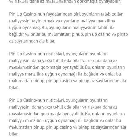
və risklərə daha az məsələnəsindən qorxmaqla oynayabilir.
Pin Up Casino-nun faydalarından biri, oyunların tələb edilən
maliyyəsini təyin etmək və oyunların maliyyə mənzilinə
uyğun oynamaq. Bu, oyunçuların maliyyəsinin təhlili ilə
bağlıdır və onlar bu məlumatları pinup, pin up casino və pinap
az saytlarından ala bilər.
Pin Up Casino-nun nəticələri, oyunçuların oyunların
maliyyəsini daha yaxşı təhlil edə bilər və risklərə daha az
məsələnəsindən qorxmaqla oynayabilir. Bu, onların oyunların
maliyyə mənzilinə uyğun oynamağı ilə bağlıdır və onlar bu
məlumatları pinup, pin up casino və pinap az saytlarından ala
bilər.
Pin Up Casino-nun nəticələri, oyunçuların oyunların
maliyyəsini daha yaxşı təhlil edə bilər və risklərə daha az
məsələnəsindən qorxmaqla oynayabilir. Bu, onların oyunların
maliyyə mənzilinə uyğun oynamağı ilə bağlıdır və onlar bu
məlumatları pinup, pin up casino və pinap az saytlarından ala
bilər.