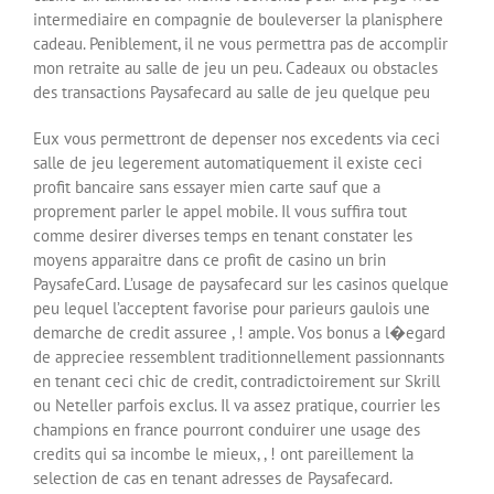
intermediaire en compagnie de bouleverser la planisphere
cadeau. Peniblement, il ne vous permettra pas de accomplir
mon retraite au salle de jeu un peu. Cadeaux ou obstacles
des transactions Paysafecard au salle de jeu quelque peu
Eux vous permettront de depenser nos excedents via ceci
salle de jeu legerement automatiquement il existe ceci
profit bancaire sans essayer mien carte sauf que a
proprement parler le appel mobile. Il vous suffira tout
comme desirer diverses temps en tenant constater les
moyens apparaitre dans ce profit de casino un brin
PaysafeCard. L’usage de paysafecard sur les casinos quelque
peu lequel l’acceptent favorise pour parieurs gaulois une
demarche de credit assuree , ! ample. Vos bonus a l�egard
de appreciee ressemblent traditionnellement passionnants
en tenant ceci chic de credit, contradictoirement sur Skrill
ou Neteller parfois exclus. Il va assez pratique, courrier les
champions en france pourront conduirer une usage des
credits qui sa incombe le mieux, , ! ont pareillement la
selection de cas en tenant adresses de Paysafecard.