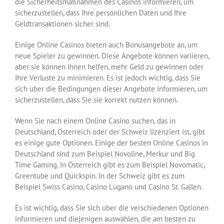
die Sicherheitsmaßnahmen des Casinos informieren, um
sicherzustellen, dass Ihre persönlichen Daten und Ihre
Geldtransaktionen sicher sind.
Einige Online Casinos bieten auch Bonusangebote an, um
neue Spieler zu gewinnen. Diese Angebote können variieren,
aber sie können Ihnen helfen, mehr Geld zu gewinnen oder
Ihre Verluste zu minimieren. Es ist jedoch wichtig, dass Sie
sich über die Bedingungen dieser Angebote informieren, um
sicherzustellen, dass Sie sie korrekt nutzen können.
Wenn Sie nach einem Online Casino suchen, das in
Deutschland, Österreich oder der Schweiz lizenziert ist, gibt
es einige gute Optionen. Einige der besten Online Casinos in
Deutschland sind zum Beispiel Novoline, Merkur und Big
Time Gaming. In Österreich gibt es zum Beispiel Novomatic,
Greentube und Quickspin. In der Schweiz gibt es zum
Beispiel Swiss Casino, Casino Lugano und Casino St. Gallen.
Es ist wichtig, dass Sie sich über die verschiedenen Optionen
informieren und diejenigen auswählen, die am besten zu