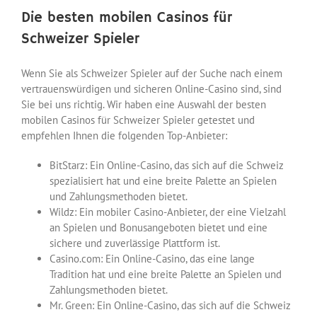
Die besten mobilen Casinos für
Schweizer Spieler
Wenn Sie als Schweizer Spieler auf der Suche nach einem
vertrauenswürdigen und sicheren Online-Casino sind, sind
Sie bei uns richtig. Wir haben eine Auswahl der besten
mobilen Casinos für Schweizer Spieler getestet und
empfehlen Ihnen die folgenden Top-Anbieter:
BitStarz: Ein Online-Casino, das sich auf die Schweiz
spezialisiert hat und eine breite Palette an Spielen
und Zahlungsmethoden bietet.
Wildz: Ein mobiler Casino-Anbieter, der eine Vielzahl
an Spielen und Bonusangeboten bietet und eine
sichere und zuverlässige Plattform ist.
Casino.com: Ein Online-Casino, das eine lange
Tradition hat und eine breite Palette an Spielen und
Zahlungsmethoden bietet.
Mr. Green: Ein Online-Casino, das sich auf die Schweiz