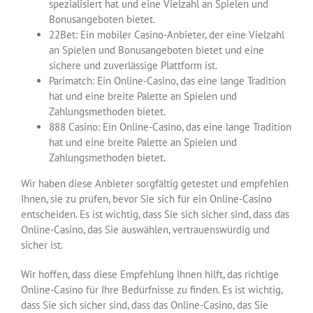
spezialisiert hat und eine Vielzahl an Spielen und
Bonusangeboten bietet.
22Bet: Ein mobiler Casino-Anbieter, der eine Vielzahl
an Spielen und Bonusangeboten bietet und eine
sichere und zuverlässige Plattform ist.
Parimatch: Ein Online-Casino, das eine lange Tradition
hat und eine breite Palette an Spielen und
Zahlungsmethoden bietet.
888 Casino: Ein Online-Casino, das eine lange Tradition
hat und eine breite Palette an Spielen und
Zahlungsmethoden bietet.
Wir haben diese Anbieter sorgfältig getestet und empfehlen
Ihnen, sie zu prüfen, bevor Sie sich für ein Online-Casino
entscheiden. Es ist wichtig, dass Sie sich sicher sind, dass das
Online-Casino, das Sie auswählen, vertrauenswürdig und
sicher ist.
Wir hoffen, dass diese Empfehlung Ihnen hilft, das richtige
Online-Casino für Ihre Bedürfnisse zu finden. Es ist wichtig,
dass Sie sich sicher sind, dass das Online-Casino, das Sie