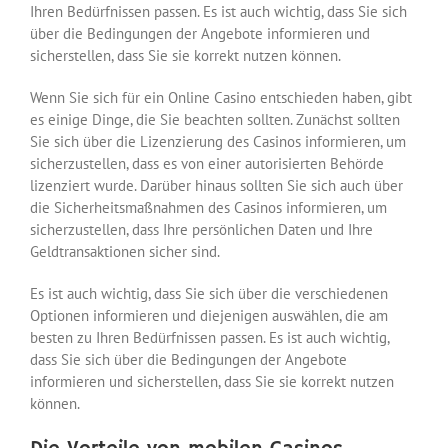
Ihren Bedürfnissen passen. Es ist auch wichtig, dass Sie sich
über die Bedingungen der Angebote informieren und
sicherstellen, dass Sie sie korrekt nutzen können.
Wenn Sie sich für ein Online Casino entschieden haben, gibt
es einige Dinge, die Sie beachten sollten. Zunächst sollten
Sie sich über die Lizenzierung des Casinos informieren, um
sicherzustellen, dass es von einer autorisierten Behörde
lizenziert wurde. Darüber hinaus sollten Sie sich auch über
die Sicherheitsmaßnahmen des Casinos informieren, um
sicherzustellen, dass Ihre persönlichen Daten und Ihre
Geldtransaktionen sicher sind.
Es ist auch wichtig, dass Sie sich über die verschiedenen
Optionen informieren und diejenigen auswählen, die am
besten zu Ihren Bedürfnissen passen. Es ist auch wichtig,
dass Sie sich über die Bedingungen der Angebote
informieren und sicherstellen, dass Sie sie korrekt nutzen
können.