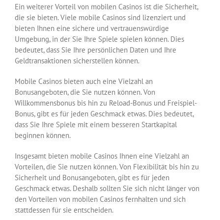
Ein weiterer Vorteil von mobilen Casinos ist die Sicherheit,
die sie bieten. Viele mobile Casinos sind lizenziert und
bieten Ihnen eine sichere und vertrauenswürdige
Umgebung, in der Sie Ihre Spiele spielen können. Dies
bedeutet, dass Sie Ihre persönlichen Daten und Ihre
Geldtransaktionen sicherstellen können.
Mobile Casinos bieten auch eine Vielzahl an
Bonusangeboten, die Sie nutzen können. Von
Willkommensbonus bis hin zu Reload-Bonus und Freispiel-
Bonus, gibt es für jeden Geschmack etwas. Dies bedeutet,
dass Sie Ihre Spiele mit einem besseren Startkapital
beginnen können.
Insgesamt bieten mobile Casinos Ihnen eine Vielzahl an
Vorteilen, die Sie nutzen können. Von Flexibilität bis hin zu
Sicherheit und Bonusangeboten, gibt es für jeden
Geschmack etwas. Deshalb sollten Sie sich nicht länger von
den Vorteilen von mobilen Casinos fernhalten und sich
stattdessen für sie entscheiden.