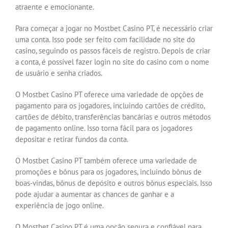
atraente e emocionante.
Para começar a jogar no Mostbet Casino PT, é necessário criar
uma conta. Isso pode ser feito com facilidade no site do
casino, seguindo os passos fáceis de registro. Depois de criar
a conta, é possível fazer login no site do casino com o nome
de usuário e senha criados.
O Mostbet Casino PT oferece uma variedade de opções de
pagamento para os jogadores, incluindo cartões de crédito,
cartões de débito, transferências bancárias e outros métodos
de pagamento online. Isso torna fácil para os jogadores
depositar e retirar fundos da conta.
O Mostbet Casino PT também oferece uma variedade de
promoções e bônus para os jogadores, incluindo bônus de
boas-vindas, bônus de depósito e outros bônus especiais. Isso
pode ajudar a aumentar as chances de ganhar e a
experiência de jogo online.
O Mostbet Casino PT é uma opção segura e confiável para