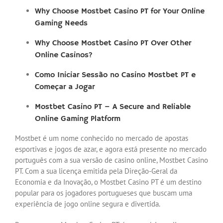
Why Choose Mostbet Casino PT for Your Online
Gaming Needs
Why Choose Mostbet Casino PT Over Other
Online Casinos?
Como Iniciar Sessão no Casino Mostbet PT e
Começar a Jogar
Mostbet Casino PT – A Secure and Reliable
Online Gaming Platform
Mostbet é um nome conhecido no mercado de apostas
esportivas e jogos de azar, e agora está presente no mercado
português com a sua versão de casino online, Mostbet Casino
PT. Com a sua licença emitida pela Direção-Geral da
Economia e da Inovação, o Mostbet Casino PT é um destino
popular para os jogadores portugueses que buscam uma
experiência de jogo online segura e divertida.