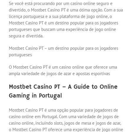
Se você está procurando por um casino online seguro e
divertido, o Mostbet Casino PT é uma ótima opção. Com a sua
licença portuguesa e a sua plataforma de jogo online, o
Mostbet Casino PT é um destino popular para os jogadores
portugueses que buscam uma experiência de jogo online
segura e divertida.
Mostbet Casino PT – um destino popular para os jogadores
portugueses
O Mostbet Casino PT é um casino online que oferece uma
ampla variedade de jogos de azar e apostas esportivas
Mostbet Casino PT – A Guide to Online
Gaming in Portugal
Mostbet Casino PT é uma opção popular para jogadores de
casino online em Portugal. Com uma variedade de jogos de
casino online, incluindo slots, jogos de mesa e jogos de azar,
o Mostbet Casino PT oferece uma experiência de jogo online