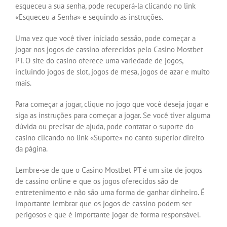
esqueceu a sua senha, pode recuperá-la clicando no link
«Esqueceu a Senha» e seguindo as instruções.
Uma vez que você tiver iniciado sessão, pode começar a
jogar nos jogos de cassino oferecidos pelo Casino Mostbet
PT. O site do casino oferece uma variedade de jogos,
incluindo jogos de slot, jogos de mesa, jogos de azar e muito
mais.
Para começar a jogar, clique no jogo que você deseja jogar e
siga as instruções para começar a jogar. Se você tiver alguma
dúvida ou precisar de ajuda, pode contatar o suporte do
casino clicando no link «Suporte» no canto superior direito
da página.
Lembre-se de que o Casino Mostbet PT é um site de jogos
de cassino online e que os jogos oferecidos são de
entretenimento e não são uma forma de ganhar dinheiro. É
importante lembrar que os jogos de cassino podem ser
perigosos e que é importante jogar de forma responsável.