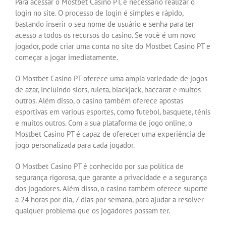
Para acessar o Mostbet Casino PT, é necessário realizar o
login no site. O processo de login é simples e rápido,
bastando inserir o seu nome de usuário e senha para ter
acesso a todos os recursos do casino. Se você é um novo
jogador, pode criar uma conta no site do Mostbet Casino PT e
começar a jogar imediatamente.
O Mostbet Casino PT oferece uma ampla variedade de jogos
de azar, incluindo slots, ruleta, blackjack, baccarat e muitos
outros. Além disso, o casino também oferece apostas
esportivas em various esportes, como futebol, basquete, ténis
e muitos outros. Com a sua plataforma de jogo online, o
Mostbet Casino PT é capaz de oferecer uma experiência de
jogo personalizada para cada jogador.
O Mostbet Casino PT é conhecido por sua política de
segurança rigorosa, que garante a privacidade e a segurança
dos jogadores. Além disso, o casino também oferece suporte
a 24 horas por dia, 7 dias por semana, para ajudar a resolver
qualquer problema que os jogadores possam ter.