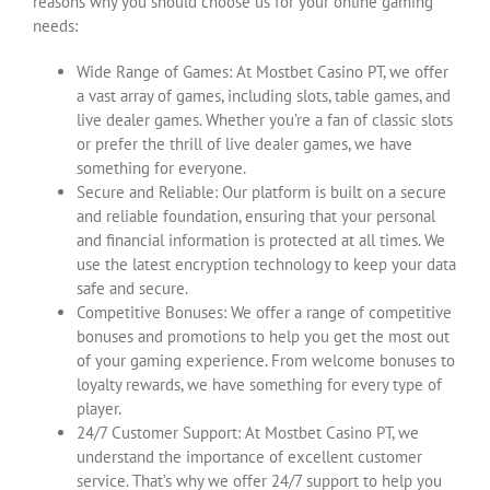
reasons why you should choose us for your online gaming
needs:
Wide Range of Games: At Mostbet Casino PT, we offer
a vast array of games, including slots, table games, and
live dealer games. Whether you’re a fan of classic slots
or prefer the thrill of live dealer games, we have
something for everyone.
Secure and Reliable: Our platform is built on a secure
and reliable foundation, ensuring that your personal
and financial information is protected at all times. We
use the latest encryption technology to keep your data
safe and secure.
Competitive Bonuses: We offer a range of competitive
bonuses and promotions to help you get the most out
of your gaming experience. From welcome bonuses to
loyalty rewards, we have something for every type of
player.
24/7 Customer Support: At Mostbet Casino PT, we
understand the importance of excellent customer
service. That’s why we offer 24/7 support to help you