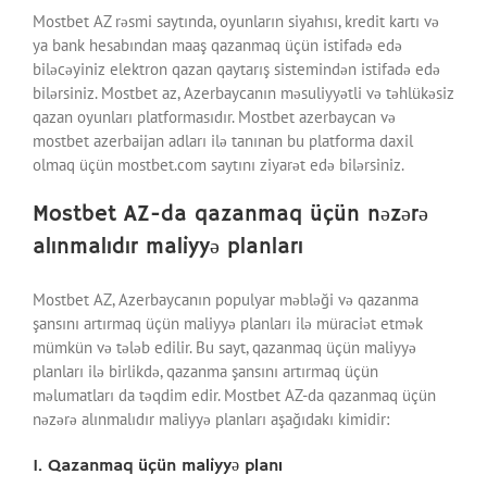
Mostbet AZ rəsmi saytında, oyunların siyahısı, kredit kartı və
ya bank hesabından maaş qazanmaq üçün istifadə edə
biləcəyiniz elektron qazan qaytarış sistemindən istifadə edə
bilərsiniz. Mostbet az, Azerbaycanın məsuliyyətli və təhlükəsiz
qazan oyunları platformasıdır. Mostbet azerbaycan və
mostbet azerbaijan adları ilə tanınan bu platforma daxil
olmaq üçün mostbet.com saytını ziyarət edə bilərsiniz.
Mostbet AZ-da qazanmaq üçün nəzərə
alınmalıdır maliyyə planları
Mostbet AZ, Azerbaycanın populyar məbləği və qazanma
şansını artırmaq üçün maliyyə planları ilə müraciət etmək
mümkün və tələb edilir. Bu sayt, qazanmaq üçün maliyyə
planları ilə birlikdə, qazanma şansını artırmaq üçün
məlumatları da təqdim edir. Mostbet AZ-da qazanmaq üçün
nəzərə alınmalıdır maliyyə planları aşağıdakı kimidir:
1. Qazanmaq üçün maliyyə planı