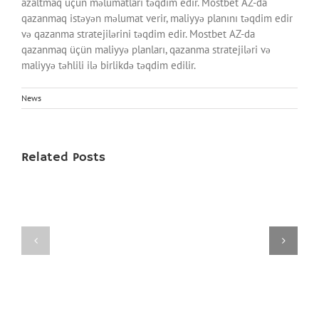
azaltmaq üçün məlumatları təqdim edir. Mostbet AZ-da
qazanmaq istəyən məlumat verir, maliyyə planını təqdim edir
və qazanma stratejilərini təqdim edir. Mostbet AZ-da
qazanmaq üçün maliyyə planları, qazanma stratejiləri və
maliyyə təhlili ilə birlikdə təqdim edilir.
News
한
국
의
Related Posts
온
라
인
카
Vavada
지
online
노
casino
–
w
신
Polsce
뢰
obsuga
할
klienta.4733
수
있