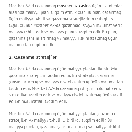
Mostbet AZ-da qazanmaq
mostbet az casino
üçün ilk adımlar
arasında maliyyə planı təqdim etmək olar. Bu plan, qazanmaq
üçün maliyyə təhlili və qazanma stratejilərinin tətbiqi ilə
təşkil olunur. Mostbet AZ-da qazanmaq istəyən məlumat verir,
maliyyə təhlili edir və maliyyə planını təqdim edir. Bu plan,
qazanma şansını artırmaq və maliyyə riskini azaltmaq üçün
məlumatları təqdim edir.
2. Qazanma stratejiləri
Mostbet AZ-da qazanmaq üçün maliyyə planları ilə birlikdə,
qazanma stratejiləri təqdim edilir. Bu stratejilər, qazanma
şansını artırmaq və maliyyə riskini azaltmaq üçün məlumatları
təqdim edir. Mostbet AZ-da qazanmaq istəyən məlumat verir,
stratejiləri təqdim edir və maliyyə riskini azaltmaq üçün təklif
edilən məlumatları təqdim edir.
Mostbet AZ-da qazanmaq üçün maliyyə planları, qazanma
stratejiləri və maliyyə təhlili ilə birlikdə təqdim edilir. Bu
maliyyə planları, qazanma şansını artırmaq və maliyyə riskini