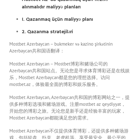
alınmalıdır maliyyə planları
1. Qazanmaq üçün maliyyə planı
2. Qazanma stratejiləri
Mostbet Azerbaycan – bukmeker və kazino şirkətinin
Azerbaycan共和国语翻译：
Mostbet Azerbaycan – Mostbet博彩和赌场公司的
Azerbaycan共和国站点。无论您是寻求体育博彩还是在线娱
乐，Mostbet Azerbaycan都是您的理想选择。访问
mostbet.az，体验最全面的博彩和娱乐服务。
Mostbet Azerbaycan, Azerbaycan共和国的博彩网站之一，提
供多种博彩选项和赌场游戏。注册mostbet az qeydiyyat，
开始您的博彩之旅。无论您是新手还是经验丰富的玩家，
Mostbet Azerbaycan都能满足您的需求。
Mostbet Azerbaycan不仅提供体育博彩，还提供多种赌场游
戏，包括轮盘、扑克、老虎机等。享受最安全、最公平的