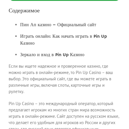
Содержимое
Пин Ап казино – Официальный сайт
Играть онлайн: Как начать играть в Pin Up
Казино
Зеркало и вход в Pin Up Казино
Если вы ищете надежное и проверенное казино, где
можно играть в онлайн-режиме, то Pin Up Casino – ваш
выбор. Это официальный сайт, где вы можете играть в
различные игры, включая слоты, карточные игры и
рулетку.
Pin Up Casino – это международный оператор, который
предлагает игрокам из многих стран мира возможность
играть в онлайн-режиме. Сайт доступен на русском языке,
что делает его удобным для игроков из России и других
стран, где русский язык является официальным.