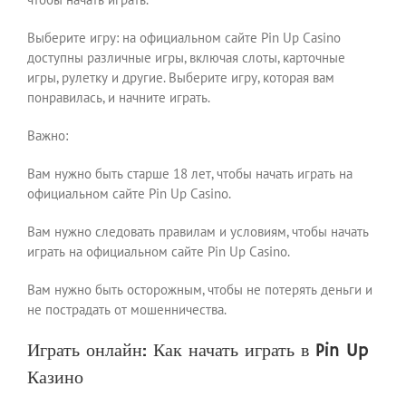
Выберите игру: на официальном сайте Pin Up Casino
доступны различные игры, включая слоты, карточные
игры, рулетку и другие. Выберите игру, которая вам
понравилась, и начните играть.
Важно:
Вам нужно быть старше 18 лет, чтобы начать играть на
официальном сайте Pin Up Casino.
Вам нужно следовать правилам и условиям, чтобы начать
играть на официальном сайте Pin Up Casino.
Вам нужно быть осторожным, чтобы не потерять деньги и
не пострадать от мошенничества.
Играть онлайн: Как начать играть в Pin Up
Казино