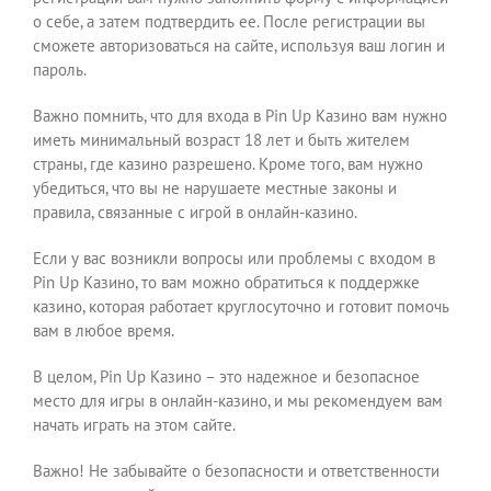
о себе, а затем подтвердить ее. После регистрации вы
сможете авторизоваться на сайте, используя ваш логин и
пароль.
Важно помнить, что для входа в Pin Up Казино вам нужно
иметь минимальный возраст 18 лет и быть жителем
страны, где казино разрешено. Кроме того, вам нужно
убедиться, что вы не нарушаете местные законы и
правила, связанные с игрой в онлайн-казино.
Если у вас возникли вопросы или проблемы с входом в
Pin Up Казино, то вам можно обратиться к поддержке
казино, которая работает круглосуточно и готовит помочь
вам в любое время.
В целом, Pin Up Казино – это надежное и безопасное
место для игры в онлайн-казино, и мы рекомендуем вам
начать играть на этом сайте.
Важно! Не забывайте о безопасности и ответственности