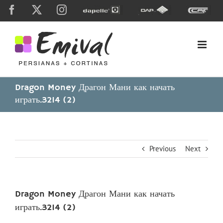
Skip
Facebook
X
Instagram
Dapelle
Grupo
Caf
to
Dap
content
Dragon Money Драгон Мани как начать
играть.3214 (2)
Previous
Next
Dragon Money Драгон Мани как начать
играть.3214 (2)