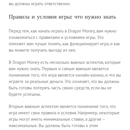
вы должны играть ответственно.
Правила и условия игры: что нужно знать
Перед тем, как начать играть в Dragon Money, вам нужно
ознакомиться с правилами и условиями игры. Это
поможет вам лучше понять, как функционирует игра, и как
вы можете получать выгоду из нее.
В Dragon Money есть несколько важных аспектов, которые
вам нужно знать. Первым и самым важным является
понимание того, что игра является онлайн-казино, и что вы
играете за реальные деньги. Это означает, что вы должны
быть готовы потерять часть своих средств, если вы не
будете успешны.
Вторым важным аспектом является понимание того, что
игра имеет свои правила и условия. Например, некоторые
игры могут иметь минимальные ставки, а другие –
максимальные. Вы должны быть готовы к этим