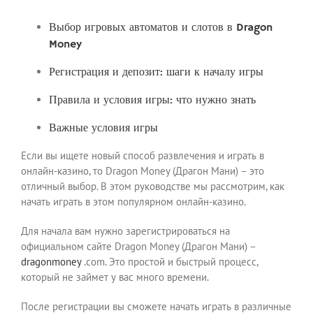
Выбор игровых автоматов и слотов в Dragon
Money
Регистрация и депозит: шаги к началу игры
Правила и условия игры: что нужно знать
Важные условия игры
Если вы ищете новый способ развлечения и играть в
онлайн-казино, то Dragon Money (Драгон Мани) – это
отличный выбор. В этом руководстве мы рассмотрим, как
начать играть в этом популярном онлайн-казино.
Для начала вам нужно зарегистрироваться на
официальном сайте Dragon Money (Драгон Мани) –
dragonmoney
.com. Это простой и быстрый процесс,
который не займет у вас много времени.
После регистрации вы сможете начать играть в различные