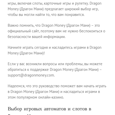
игры, включая слоты, карточные игры и рулетку. Dragon
Money (Драгон Мани) предлагает широкий выбор игр,
чтобы вы могли найти то, что вам понравится.
Важно помнить, что Dragon Money (Драгон Мани) – это
официальный сайт, поэтому вам не нужно беспокоиться о
безопасности вашей информации.
Начните играть сегодня и насладитесь играми в Dragon
Money (Драгон Мани)!
Если у вас возникли вопросы или проблемы, вы можете
обратиться к поддержке Dragon Money (Драгон Мани) –
support@dragonmoney.com.
Надеемся, что это руководство поможет вам начать играть
в Dragon Money (Драгон Мани) и насладиться играми в
этом популярном онлайн-казино.
Выбор игровых автоматов и слотов в