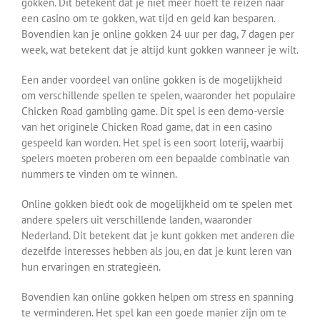
gokken. Dit betekent dat je niet meer hoeft te reizen naar
een casino om te gokken, wat tijd en geld kan besparen.
Bovendien kan je online gokken 24 uur per dag, 7 dagen per
week, wat betekent dat je altijd kunt gokken wanneer je wilt.
Een ander voordeel van online gokken is de mogelijkheid
om verschillende spellen te spelen, waaronder het populaire
Chicken Road gambling game. Dit spel is een demo-versie
van het originele Chicken Road game, dat in een casino
gespeeld kan worden. Het spel is een soort loterij, waarbij
spelers moeten proberen om een bepaalde combinatie van
nummers te vinden om te winnen.
Online gokken biedt ook de mogelijkheid om te spelen met
andere spelers uit verschillende landen, waaronder
Nederland. Dit betekent dat je kunt gokken met anderen die
dezelfde interesses hebben als jou, en dat je kunt leren van
hun ervaringen en strategieën.
Bovendien kan online gokken helpen om stress en spanning
te verminderen. Het spel kan een goede manier zijn om te