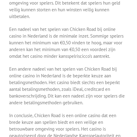
omgeving voor spelers. Dit betekent dat spelers hun geld
veilig kunnen storten en hun winsten veilig kunnen
uitbetalen.
Een nadeel van het spelen van Chicken Road bij online
casino in Nederland is de minimale inzet. Sommige spelers
kunnen het minimum van €0,50 vinden te hoog, maar voor
anderen kan het minimum van €0,50 een voordeel zijn
omdat het casino minder kansspelriscicco’s aantrekt.
Een andere nadeel van het spelen van Chicken Road bij
online casino in Nederland is de beperkte keuze aan
betalingsmethoden. Het casino biedt slechts een beperkt
aantal betalingsmethoden, zoals iDeal, creditcard en
bankoverschrijding. Dit kan een nadeel zijn voor spelers die
andere betalingsmethoden gebruiken.
In conclusie, Chicken Road is een online casino dat een
brede keuze aan spellen biedt en een veilige en
betrouwbare omgeving voor spelers. Het casino is
geautoriseerd door de Nederlandse Kansspelautoriteit en