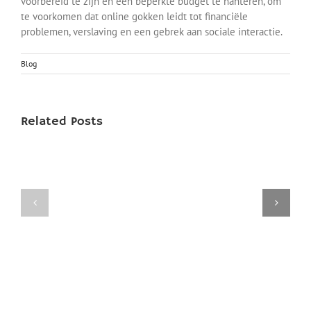
voorbereid te zijn en een beperkte budget te hanteren, om
te voorkomen dat online gokken leidt tot financiële
problemen, verslaving en een gebrek aan sociale interactie.
Blog
Related Posts
Fraga
Ranking
onlayn
dos
kazinoda
Melhores
giri
Sites
v
de
hesabn
Cassino
idar
Guia
edilmsi.6544
Atualizado.1845