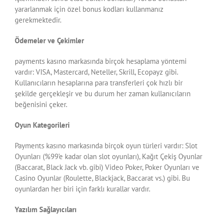
yararlanmak için özel bonus kodları kullanmanız
gerekmektedir.
Ödemeler ve Çekimler
payments kasıno markasında birçok hesaplama yöntemi
vardır: VISA, Mastercard, Neteller, Skrill, Ecopayz gibi.
Kullanıcıların hesaplarına para transferleri çok hızlı bir
şekilde gerçekleşir ve bu durum her zaman kullanıcıların
beğenisini çeker.
Oyun Kategorileri
Payments kasıno markasında birçok oyun türleri vardır: Slot
Oyunları (%99’e kadar olan slot oyunları), Kağıt Çekiş Oyunlar
(Baccarat, Black Jack vb. gibi) Video Poker, Poker Oyunları ve
Casino Oyunlar (Roulette, Blackjack, Baccarat vs.) gibi. Bu
oyunlardan her biri için farklı kurallar vardır.
Yazılım Sağlayıcıları