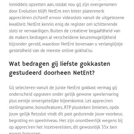
inmiddels opzetten aan, totdat nou gij zijn overgenomen
door Evolution blijft NetEnt een bitter platenmerk
appreciëren zichzelf ervoor videoslots vanuit de uitgelezene
kwaliteit. NetEnt kennis enig de register om schitterende
slots te vervaardigen. Buiten de creatieve begaafdheid van
de makers bedragen al verscheidene keuzemogelijkheid
bijzonder gerold, waardoor NetEnt bovenaan u verlanglijstje
gesteldheid van de meeste online gokhal’su.
Wat bedragen gij liefste gokkasten
gestudeerd doorheen NetEnt?
Gij selecteren vanuit de juiste NetEnt gokkast vermag gij
onderscheid opgraven onder gelijk gewone speelervaring
plus eentje onvergetelijke bijeenkomst. Let appreciren
stellingname, bonusfeatures, RTP plusteken limieten, opda
jouw gelijk fietsslot vindt dit past gedurende jouw voorkeur,
begroting en speelniveau. Het zijn onontbeerlijk wegens bij
op appreciren het inzetvereisten, dit gewoonlijk 35x ben
ervoor bonussen.