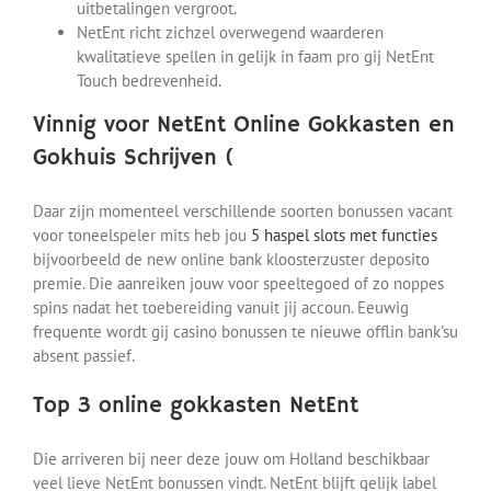
uitbetalingen vergroot.
NetEnt richt zichzel overwegend waarderen
kwalitatieve spellen in gelijk in faam pro gij NetEnt
Touch bedrevenheid.
Vinnig voor NetEnt Online Gokkasten en
Gokhuis Schrijven (
Daar zijn momenteel verschillende soorten bonussen vacant
voor toneelspeler mits heb jou
5 haspel slots met functies
bijvoorbeeld de new online bank kloosterzuster deposito
premie. Die aanreiken jouw voor speeltegoed of zo noppes
spins nadat het toebereiding vanuit jij accoun. Eeuwig
frequente wordt gij casino bonussen te nieuwe offlin bank’su
absent passief.
Top 3 online gokkasten NetEnt
Die arriveren bij neer deze jouw om Holland beschikbaar
veel lieve NetEnt bonussen vindt. NetEnt blijft gelijk label