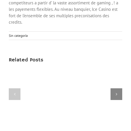
competiteurs a partir d’ la vaste assortiment de gaming , ! a
les payements flexibles. Au niveau banquier, Ice Casino est
fort de l’ensemble de ses multiples preconisations des
credits.
Sin categoría
Related Posts
Os
Slots
20
Magic
Melhores
Casino
Bônus
Bonus
Casino
&
plenty
Review
of
April
fortune
Casino
de
zimpler
Cassino
2026
Online
2026