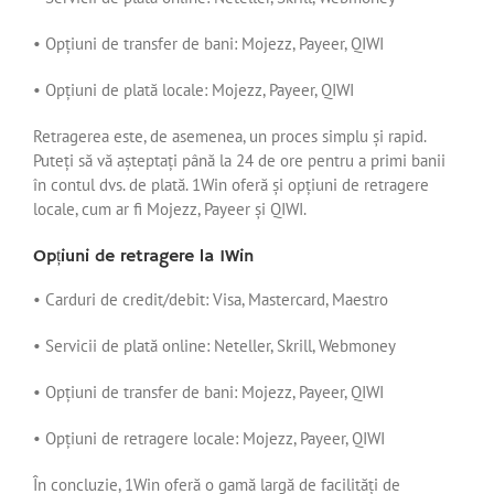
• Opțiuni de transfer de bani: Mojezz, Payeer, QIWI
• Opțiuni de plată locale: Mojezz, Payeer, QIWI
Retragerea este, de asemenea, un proces simplu și rapid.
Puteți să vă așteptați până la 24 de ore pentru a primi banii
în contul dvs. de plată. 1Win oferă și opțiuni de retragere
locale, cum ar fi Mojezz, Payeer și QIWI.
Opțiuni de retragere la 1Win
• Carduri de credit/debit: Visa, Mastercard, Maestro
• Servicii de plată online: Neteller, Skrill, Webmoney
• Opțiuni de transfer de bani: Mojezz, Payeer, QIWI
• Opțiuni de retragere locale: Mojezz, Payeer, QIWI
În concluzie, 1Win oferă o gamă largă de facilități de