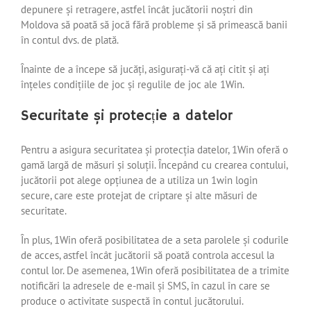
depunere și retragere, astfel încât jucătorii noștri din
Moldova să poată să jocă fără probleme și să primească banii
în contul dvs. de plată.
Înainte de a începe să jucăți, asigurați-vă că ați citit și ați
înțeles condițiile de joc și regulile de joc ale 1Win.
Securitate și protecție a datelor
Pentru a asigura securitatea și protecția datelor, 1Win oferă o
gamă largă de măsuri și soluții. Începând cu crearea contului,
jucătorii pot alege opțiunea de a utiliza un 1win login
secure, care este protejat de criptare și alte măsuri de
securitate.
În plus, 1Win oferă posibilitatea de a seta parolele și codurile
de acces, astfel încât jucătorii să poată controla accesul la
contul lor. De asemenea, 1Win oferă posibilitatea de a trimite
notificări la adresele de e-mail și SMS, în cazul în care se
produce o activitate suspectă în contul jucătorului.