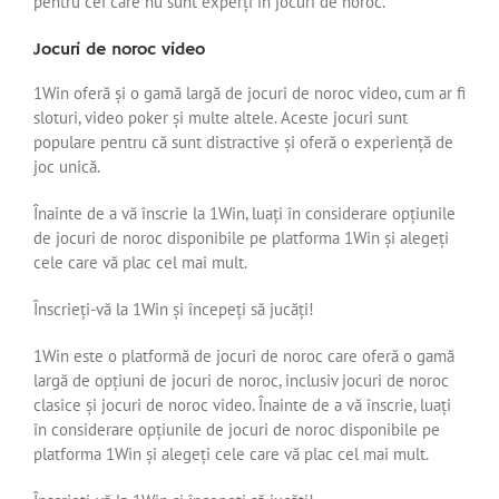
pentru cei care nu sunt experți în jocuri de noroc.
Jocuri de noroc video
1Win oferă și o gamă largă de jocuri de noroc video, cum ar fi
sloturi, video poker și multe altele. Aceste jocuri sunt
populare pentru că sunt distractive și oferă o experiență de
joc unică.
Înainte de a vă înscrie la 1Win, luați în considerare opțiunile
de jocuri de noroc disponibile pe platforma 1Win și alegeți
cele care vă plac cel mai mult.
Înscrieți-vă la 1Win și începeți să jucăți!
1Win este o platformă de jocuri de noroc care oferă o gamă
largă de opțiuni de jocuri de noroc, inclusiv jocuri de noroc
clasice și jocuri de noroc video. Înainte de a vă înscrie, luați
în considerare opțiunile de jocuri de noroc disponibile pe
platforma 1Win și alegeți cele care vă plac cel mai mult.