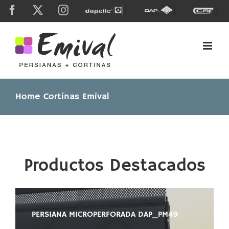
Skip
Facebook
X
Instagram
Dapelle
Grupo
Caf
to
Dap
content
Home Cortinas Emival
Productos Destacados
PERSIANA MICROPERFORADA DAP_PM49