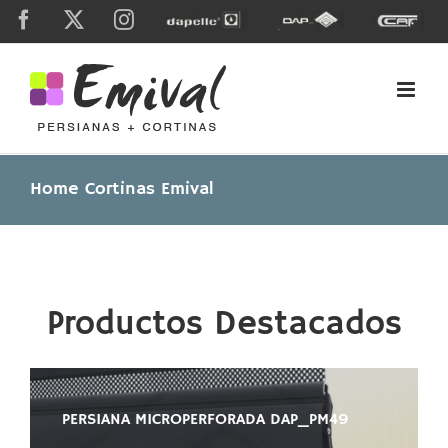
Skip
Facebook
X
Instagram
Dapelle
Grupo
Caf
to
Dap
content
Home Cortinas Emival
Productos Destacados
PERSIANA MICROPERFORADA DAP_PM49