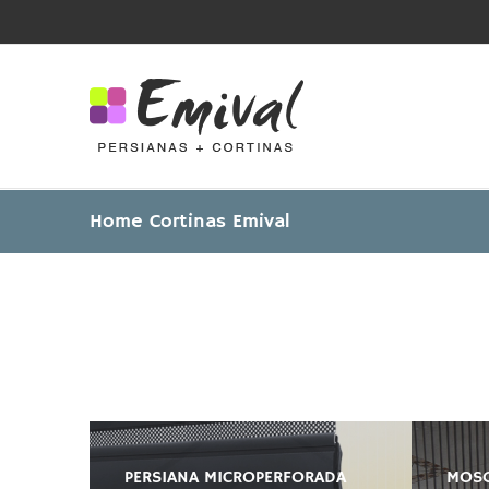
Skip
to
content
Home Cortinas Emival
PERSIANA MICROPERFORADA
MOSQ