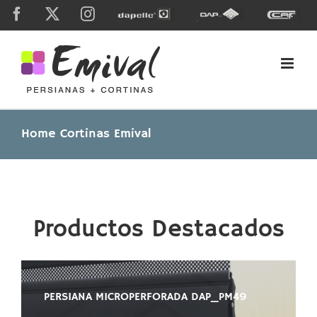
Skip
Facebook
X
Instagram
Dapelle
Grupo
Caf
to
Dap
content
Home Cortinas Emival
Productos Destacados
PERSIANA MICROPERFORADA DAP_PM49