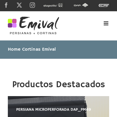
Skip
Facebook
X
Instagram
Dapelle
Grupo
Caf
to
Dap
content
Home Cortinas Emival
Productos Destacados
PERSIANA MICROPERFORADA DAP_PM49