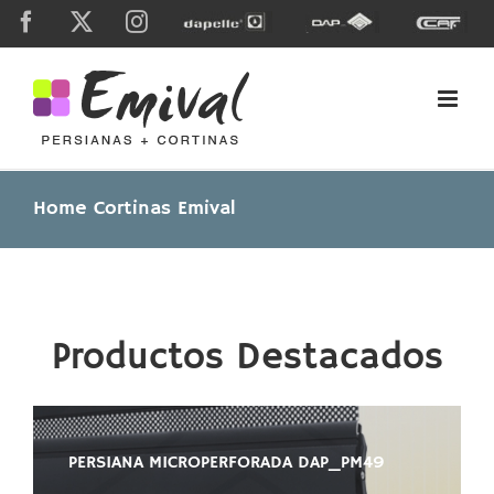
Skip
Facebook
X
Instagram
Dapelle
Grupo
Caf
to
Dap
content
Home Cortinas Emival
Productos Destacados
PERSIANA MICROPERFORADA DAP_PM49