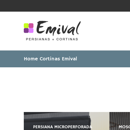
Skip
to
content
Home Cortinas Emival
PERSIANA MICROPERFORADA
MOSQ