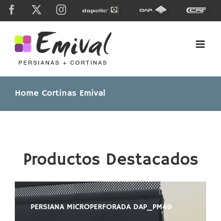
Skip
Facebook
X
Instagram
Dapelle
Grupo
Caf
to
Dap
content
Home Cortinas Emival
Productos Destacados
PERSIANA MICROPERFORADA DAP_PM49