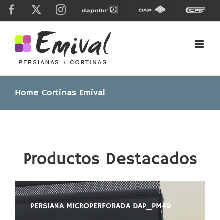
Skip
Facebook
X
Instagram
Dapelle
Grupo
Caf
to
Dap
content
Home Cortinas Emival
Productos Destacados
PERSIANA MICROPERFORADA DAP_PM49