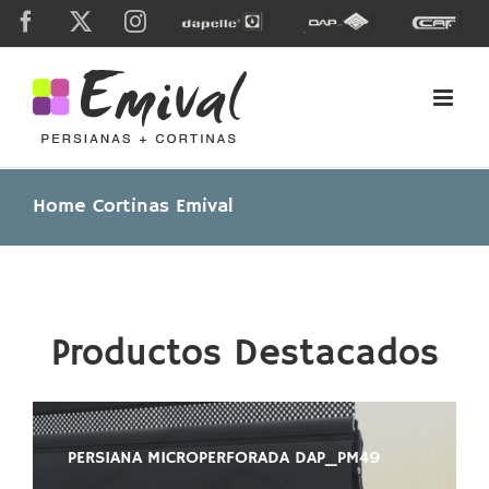
Skip
Facebook
X
Instagram
Dapelle
Grupo
Caf
to
Dap
content
Home Cortinas Emival
Productos Destacados
PERSIANA MICROPERFORADA DAP_PM49