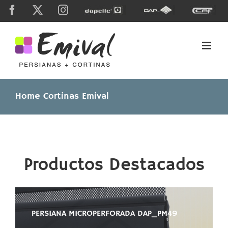
Skip
Facebook
X
Instagram
Dapelle
Grupo
Caf
to
Dap
content
Home Cortinas Emival
Productos Destacados
PERSIANA MICROPERFORADA DAP_PM49