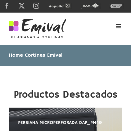
Skip
Facebook
X
Instagram
Dapelle
Grupo
Caf
to
Dap
content
Home Cortinas Emival
Productos Destacados
PERSIANA MICROPERFORADA DAP_PM49