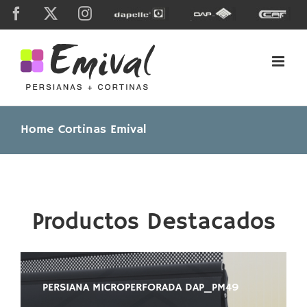
Skip
Facebook
X
Instagram
Dapelle
Grupo
Caf
to
Dap
content
Home Cortinas Emival
Productos Destacados
PERSIANA MICROPERFORADA DAP_PM49