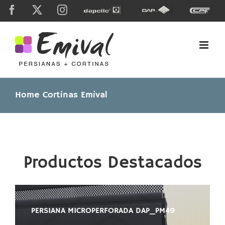
Skip
Facebook
X
Instagram
Dapelle
Grupo
Caf
to
Dap
content
Home Cortinas Emival
Productos Destacados
PERSIANA MICROPERFORADA DAP_PM49