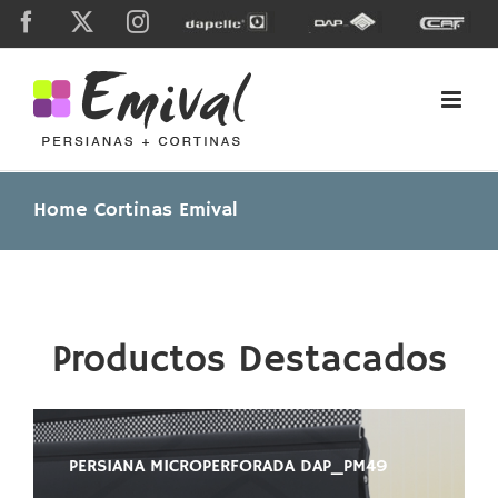
Skip
Facebook
X
Instagram
Dapelle
Grupo
Caf
to
Dap
content
Home Cortinas Emival
Productos Destacados
PERSIANA MICROPERFORADA DAP_PM49