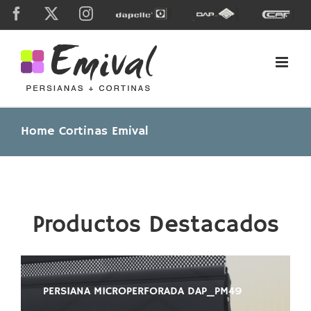
Skip
Facebook
X
Instagram
Dapelle
Grupo
Caf
to
Dap
content
Home Cortinas Emival
Productos Destacados
PERSIANA MICROPERFORADA DAP_PM49