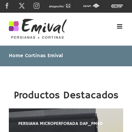
Skip
Facebook
X
Instagram
Dapelle
Grupo
Caf
to
Dap
content
Home Cortinas Emival
Productos Destacados
PERSIANA MICROPERFORADA DAP_PM49